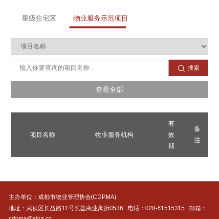
管理行业最具影响力微信公众号和新闻宣传先进
个人的决定
星级住宅区
物业服务示范项目

搜索
查看全部
有
备
项目名称
物业服务机构
效
注
期
主办单位：成都市物业管理协会(CDPMA)
地址：武侯区长益路11号长益商业寓所0536 电话：
028-61515315
邮箱：
cdpma@sina.cn