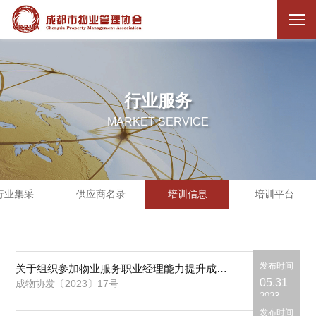
行业服务
MARKET SERVICE
行业集采
供应商名录
培训信息
培训平台
发布时间
关于组织参加物业服务职业经理能力提升成都研修班（第十期）暨物业项目团队建设与绩效管理专题培训班的通知
05.31
成物协发〔2023〕17号
2023
发布时间